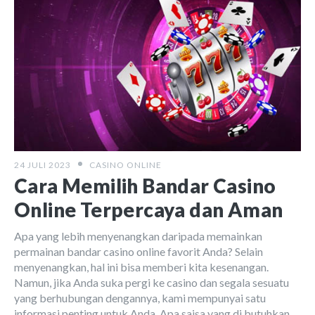
24 JULI 2023
CASINO ONLINE
Cara Memilih Bandar Casino
Online Terpercaya dan Aman
Apa yang lebih menyenangkan daripada memainkan
permainan bandar casino online favorit Anda? Selain
menyenangkan, hal ini bisa memberi kita kesenangan.
Namun, jika Anda suka pergi ke casino dan segala sesuatu
yang berhubungan dengannya, kami mempunyai satu
informasi penting untuk Anda. Apa sajsa yang di butuhkan