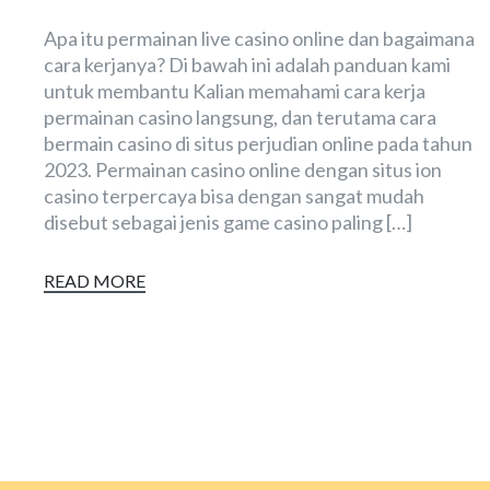
Apa itu permainan live casino online dan bagaimana
cara kerjanya? Di bawah ini adalah panduan kami
untuk membantu Kalian memahami cara kerja
permainan casino langsung, dan terutama cara
bermain casino di situs perjudian online pada tahun
2023. Permainan casino online dengan situs ion
casino terpercaya bisa dengan sangat mudah
disebut sebagai jenis game casino paling […]
READ MORE