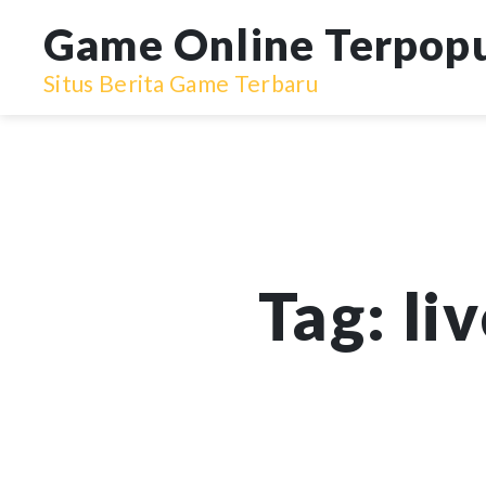
Skip
to
Game Online Terpopu
content
Situs Berita Game Terbaru
Tag:
li