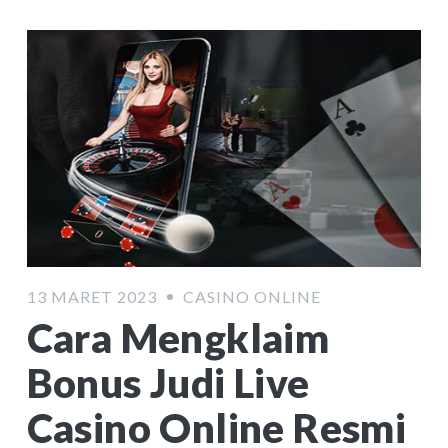
13 MARET 2023
CASINO ONLINE
Cara Mengklaim
Bonus Judi Live
Casino Online Resmi