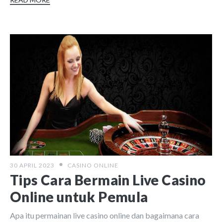
30 APRIL 2023
CASINO ONLINE
Tips Cara Bermain Live Casino
Online untuk Pemula
Apa itu permainan live casino online dan bagaimana cara