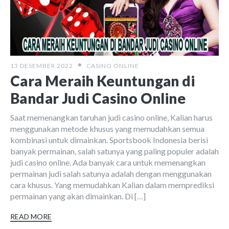
13 DESEMBER 2022
CASINO ONLINE
Cara Meraih Keuntungan di
Bandar Judi Casino Online
Saat memenangkan taruhan judi casino online, Kalian harus
menggunakan metode khusus yang memudahkan semua
kombinasi untuk dimainkan. Sportsbook Indonesia berisi
banyak permainan, salah satunya yang paling populer adalah
judi casino online. Ada banyak cara untuk memenangkan
permainan judi salah satunya adalah dengan menggunakan
cara khusus. Yang memudahkan Kalian dalam memprediksi
permainan yang akan dimainkan. Di […]
READ MORE