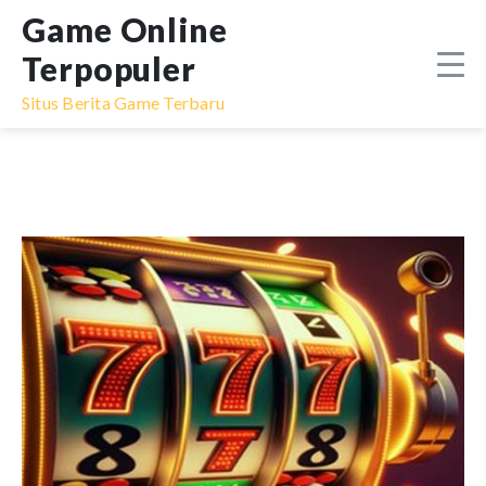
Skip
SEARCH
SEARCH
Game Online
to
content
Terpopuler
GAME ONLINE
Situs Berita Game Terbaru