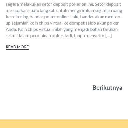
segera melakukan setor deposit poker online. Setor deposit
merupakan suatu langkah untuk mengirimkan sejumlah uang
ke rekening bandar poker online. Lalu, bandar akan mentop-
up sejumlah koin chips virtual ke dompet saldo akun poker
Anda. Koin chips virtual inilah yang menjadi bahan taruhan
resmi dalam permainan poker.Jadi, tanpa menyetor […]
READ MORE
Berikutnya