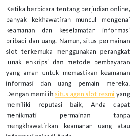
Ketika berbicara tentang perjudian online,
banyak kekhawatiran muncul mengenai
keamanan dan keselamatan informasi
pribadi dan uang. Namun, situs permainan
slot terkemuka menggunakan perangkat
lunak enkripsi dan metode pembayaran
yang aman untuk memastikan keamanan
informasi dan uang pemain mereka.
Dengan memilih
situs agen slot resmi
yang
memiliki reputasi baik, Anda dapat
menikmati permainan tanpa
mengkhawatirkan keamanan uang atau