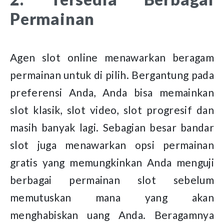
Permainan
Agen slot online menawarkan beragam
permainan untuk di pilih. Bergantung pada
preferensi Anda, Anda bisa memainkan
slot klasik, slot video, slot progresif dan
masih banyak lagi. Sebagian besar bandar
slot juga menawarkan opsi permainan
gratis yang memungkinkan Anda menguji
berbagai permainan slot sebelum
memutuskan mana yang akan
menghabiskan uang Anda. Beragamnya