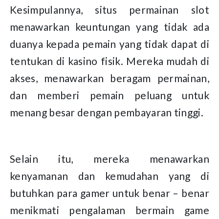
Kesimpulannya, situs permainan slot
menawarkan keuntungan yang tidak ada
duanya kepada pemain yang tidak dapat di
tentukan di kasino fisik. Mereka mudah di
akses, menawarkan beragam permainan,
dan memberi pemain peluang untuk
menang besar dengan pembayaran tinggi.
Selain itu, mereka menawarkan
kenyamanan dan kemudahan yang di
butuhkan para gamer untuk benar – benar
menikmati pengalaman bermain game