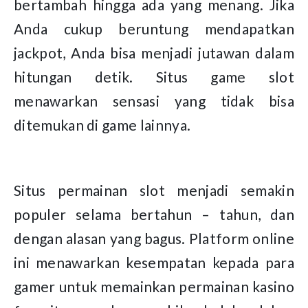
bertambah hingga ada yang menang. Jika
Anda cukup beruntung mendapatkan
jackpot, Anda bisa menjadi jutawan dalam
hitungan detik. Situs game slot
menawarkan sensasi yang tidak bisa
ditemukan di game lainnya.
Situs permainan slot menjadi semakin
populer selama bertahun – tahun, dan
dengan alasan yang bagus. Platform online
ini menawarkan kesempatan kepada para
gamer untuk memainkan permainan kasino