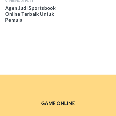
PREVIOUS POST
Agen Judi Sportsbook
Online Terbaik Untuk
Pemula
GAME ONLINE