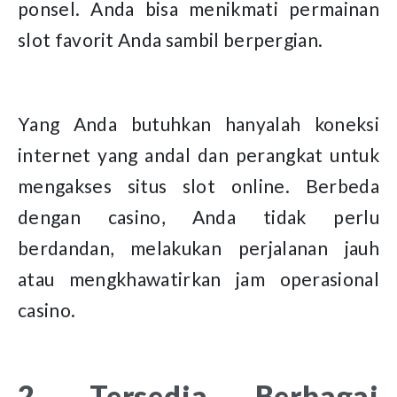
ponsel. Anda bisa menikmati permainan
slot favorit Anda sambil berpergian.
Yang Anda butuhkan hanyalah koneksi
internet yang andal dan perangkat untuk
mengakses situs slot online. Berbeda
dengan casino, Anda tidak perlu
berdandan, melakukan perjalanan jauh
atau mengkhawatirkan jam operasional
casino.
2. Tersedia Berbagai