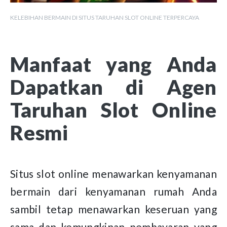
KELEBIHAN BERMAIN DI SITUS TARUHAN SLOT ONLINE TERPERCAYA
Manfaat yang Anda
Dapatkan di Agen
Taruhan Slot Online
Resmi
Situs slot online menawarkan kenyamanan
bermain dari kenyamanan rumah Anda
sambil tetap menawarkan keseruan yang
sama dan kemungkinan pembayaran yang