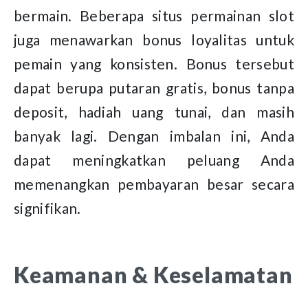
bermain. Beberapa situs permainan slot
juga menawarkan bonus loyalitas untuk
pemain yang konsisten. Bonus tersebut
dapat berupa putaran gratis, bonus tanpa
deposit, hadiah uang tunai, dan masih
banyak lagi. Dengan imbalan ini, Anda
dapat meningkatkan peluang Anda
memenangkan pembayaran besar secara
signifikan.
Keamanan & Keselamatan